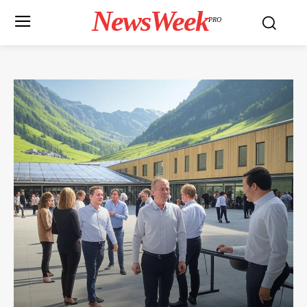
NewsWeek
PRO