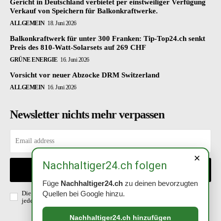
Gericht in Deutschland verbietet per einstweiliger Verfügung
Verkauf von Speichern für Balkonkraftwerke.
ALLGEMEIN
18. Juni 2026
Balkonkraftwerk für unter 300 Franken: Tip-Top24.ch senkt
Preis des 810-Watt-Solarsets auf 269 CHF
GRÜNE ENERGIE
16. Juni 2026
Vorsicht vor neuer Abzocke DRM Switzerland
ALLGEMEIN
16. Juni 2026
Newsletter nichts mehr verpassen
×
Nachhaltiger24.ch folgen
EINTRAGEN
Füge
Nachhaltiger24.ch
zu deinen bevorzugten
Die Richtlinien habe ich gelesen und akzeptiert. Abmeldung ist
Quellen bei Google hinzu.
jederzeit möglich.
Datenschutzerklärung
.
Nachhaltiger24.ch hinzufügen