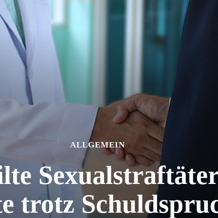
ALLGEMEIN
lte Sexualstraftäte
te trotz Schuldspru