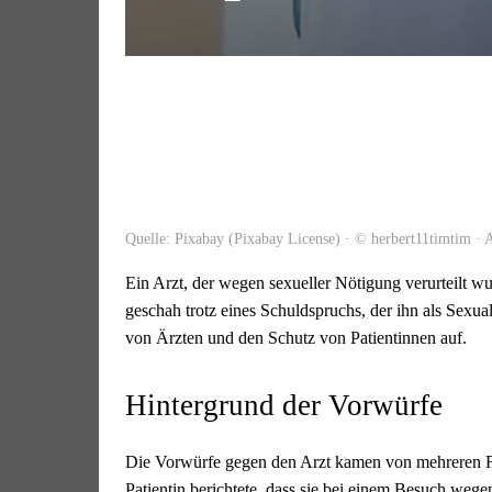
Quelle: Pixabay (Pixabay License) · © herbert11timtim · 
Ein Arzt, der wegen sexueller Nötigung verurteilt wu
geschah trotz eines Schuldspruchs, der ihn als Sexual
von Ärzten und den Schutz von Patientinnen auf.
Hintergrund der Vorwürfe
Die Vorwürfe gegen den Arzt kamen von mehreren Fra
Patientin berichtete, dass sie bei einem Besuch we