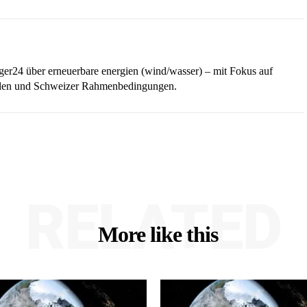
iger24 über erneuerbare energien (wind/wasser) – mit Fokus auf
ellen und Schweizer Rahmenbedingungen.
RELATED
More like this