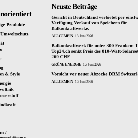
Neuste Beiträge
orientiert
Gericht in Deutschland verbietet per einstw
Verfügung Verkauf von Speichern für
ige Produkte
Balkonkraftwerke.
 Umweltschutz
ALLGEMEIN
18. Juni 2026
tät
Balkonkraftwerk für unter 300 Franken: T
to
Top24.ch senkt Preis des 810-Watt-Solarset
269 CHF
e
GRÜNE ENERGIE
16. Juni 2026
ng
on & Style
Vorsicht vor neuer Abzocke DRM Switzer
ALLGEMEIN
16. Juni 2026
ergie
voltaik
sserstoff
ndkraft
m /