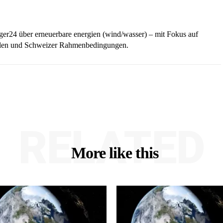
iger24 über erneuerbare energien (wind/wasser) – mit Fokus auf
ellen und Schweizer Rahmenbedingungen.
RELATED
More like this