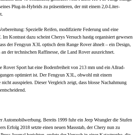
eines Plug-in-Hybrids zu präsentieren, der mit einem 2,0-Liter-
t.
Vorbereitung: Spezielle Reifen, modifizierte Federung und eine
. Im Kontrast dazu scheint Cherys Versuch hastig organisiert gewesen
 dass der Fengyun X3L optisch dem Range Rover ähnelt – ein Design,
s an der technischen Raffinesse, die Land Rover auszeichnet.
ge Rover Sport hat eine Bodenfreiheit von 213 mm und ein Allrad-
ngungen optimiert ist. Der Fengyun X3L, obwohl mit einem
se nicht ausspielen. Dieser Vergleich zeigt, dass blosse Nachahmung
 entscheidend.
er Automobilwerbung. Bereits 1999 fuhr ein Jeep Wrangler die Stufen
ers Erfolg 2018 setzte einen neuen Massstab, der Chery nun zu
ress Journal berichten, endete der Versuch in einer Katastrophe, die