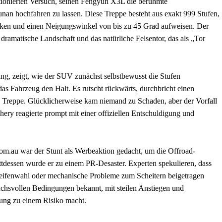
onierten Versuch, seinen Fengyun X3L die berühmte
an hochfahren zu lassen. Diese Treppe besteht aus exakt 999 Stufen,
ecken und einen Neigungswinkel von bis zu 45 Grad aufweisen. Der
e dramatische Landschaft und das natürliche Felsentor, das als „Tor
ing, zeigt, wie der SUV zunächst selbstbewusst die Stufen
 das Fahrzeug den Halt. Es rutscht rückwärts, durchbricht einen
n Treppe. Glücklicherweise kam niemand zu Schaden, aber der Vorfall
Chery reagierte prompt mit einer offiziellen Entschuldigung und
.au war der Stunt als Werbeaktion gedacht, um die Offroad-
tdessen wurde er zu einem PR-Desaster. Experten spekulieren, dass
Reifenwahl oder mechanische Probleme zum Scheitern beigetragen
uchsvollen Bedingungen bekannt, mit steilen Anstiegen und
rung zu einem Risiko macht.