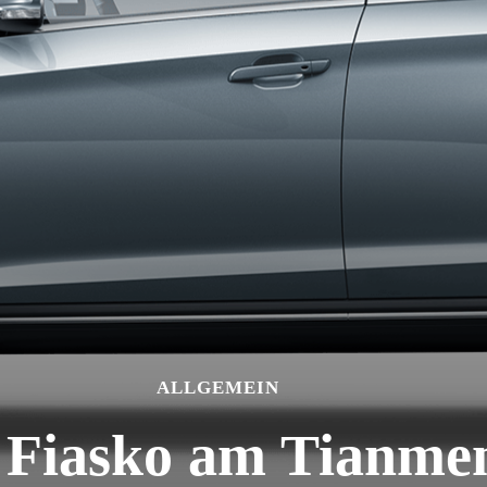
ALLGEMEIN
 Fiasko am Tianme