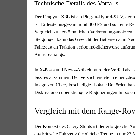
Technische Details des Vorfalls
Der Fengyun X3L ist ein Plug-in-Hybrid-SUV, der mi
ist. Er leistet insgesamt rund 300 PS und soll eine R
Vergleich zu herkömmlichen Verbrennungsmotoren biet
Steigungen kann das Gewicht der Batterien zum Nach
Fahrzeug an Traktion verlor, möglicherweise aufgrun
Antriebsstrangs.
In X-Posts und News-Artikeln wird der Vorfall als „
fasst es zusammen: Der Versuch endete in einer „desa
Image von Chery beschädigte. Lokale Behörden habe
Diskussionen über strengere Regulierungen für solche
Vergleich mit dem Range-Rov
Der Kontext des Chery-Stunts ist der erfolgreiche A
das britische Fahrzeug die gleiche Treppe in nur 2