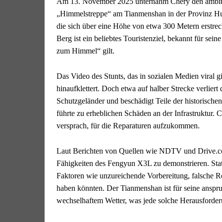
Am 13. November 2025 unternahm Chery den ambiti
„Himmelstreppe“ am Tianmenshan in der Provinz Hun
die sich über eine Höhe von etwa 300 Metern erstr
Berg ist ein beliebtes Touristenziel, bekannt für sein
zum Himmel“ gilt.
Das Video des Stunts, das in sozialen Medien viral g
hinaufklettert. Doch etwa auf halber Strecke verliert
Schutzgeländer und beschädigt Teile der historische
führte zu erheblichen Schäden an der Infrastruktur. 
versprach, für die Reparaturen aufzukommen.
Laut Berichten von Quellen wie NDTV und Drive.com
Fähigkeiten des Fengyun X3L zu demonstrieren. Stat
Faktoren wie unzureichende Vorbereitung, falsche 
haben könnten. Der Tianmenshan ist für seine anspr
wechselhaftem Wetter, was jede solche Herausforde