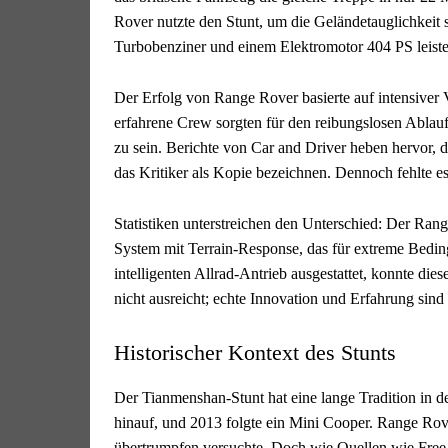
Rover nutzte den Stunt, um die Geländetauglichkeit s
Turbobenziner und einem Elektromotor 404 PS leiste
Der Erfolg von Range Rover basierte auf intensiver 
erfahrene Crew sorgten für den reibungslosen Ablauf
zu sein. Berichte von Car and Driver heben hervor,
das Kritiker als Kopie bezeichnen. Dennoch fehlte e
Statistiken unterstreichen den Unterschied: Der Ran
System mit Terrain-Response, das für extreme Bedi
intelligenten Allrad-Antrieb ausgestattet, konnte die
nicht ausreicht; echte Innovation und Erfahrung sind
Historischer Kontext des Stunts
Der Tianmenshan-Stunt hat eine lange Tradition in d
hinauf, und 2013 folgte ein Mini Cooper. Range Rov
übertrumpfen versuchte. Doch wie Quellen wie Free P