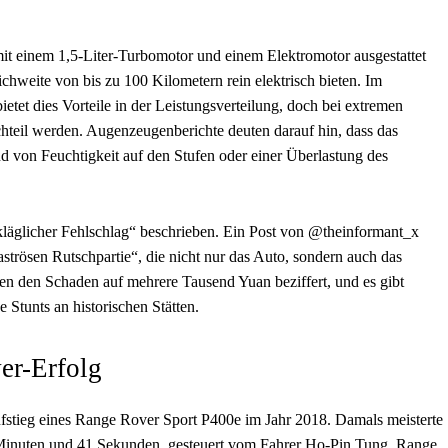
t einem 1,5-Liter-Turbomotor und einem Elektromotor ausgestattet
eichweite von bis zu 100 Kilometern rein elektrisch bieten. Im
et dies Vorteile in der Leistungsverteilung, doch bei extremen
teil werden. Augenzeugenberichte deuten darauf hin, dass das
d von Feuchtigkeit auf den Stufen oder einer Überlastung des
kläglicher Fehlschlag“ beschrieben. Ein Post von @theinformant_x
strösen Rutschpartie“, die nicht nur das Auto, sondern auch das
n den Schaden auf mehrere Tausend Yuan beziffert, und es gibt
 Stunts an historischen Stätten.
er-Erfolg
ufstieg eines Range Rover Sport P400e im Jahr 2018. Damals meisterte
2 Minuten und 41 Sekunden, gesteuert vom Fahrer Ho-Pin Tung. Range