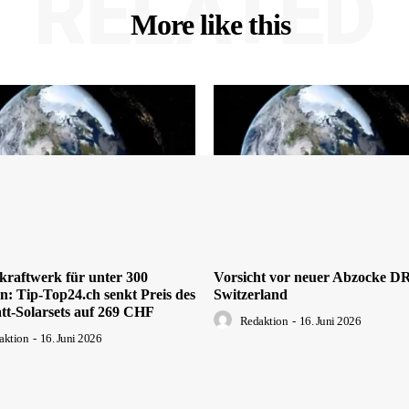
RELATED
More like this
kraftwerk für unter 300
Vorsicht vor neuer Abzocke 
: Tip-Top24.ch senkt Preis des
Switzerland
tt-Solarsets auf 269 CHF
Redaktion
-
16. Juni 2026
aktion
-
16. Juni 2026