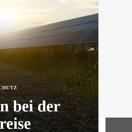
CHUTZ
n bei der
reise