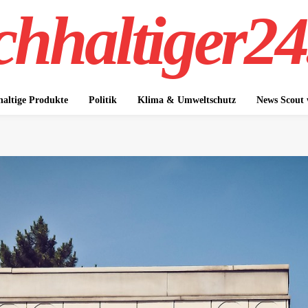
hhaltiger24
altige Produkte
Politik
Klima & Umweltschutz
News Scout