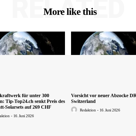
RELATED
More like this
kraftwerk für unter 300
Vorsicht vor neuer Abzocke 
: Tip-Top24.ch senkt Preis des
Switzerland
tt-Solarsets auf 269 CHF
Redaktion
-
16. Juni 2026
aktion
-
16. Juni 2026