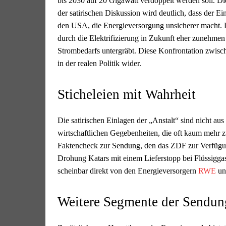
bis 2030 auf 20 Gigawatt verdoppelt werden soll. D
der satirischen Diskussion wird deutlich, dass der E
den USA, die Energieversorgung unsicherer macht. D
durch die Elektrifizierung in Zukunft eher zunehme
Strombedarfs untergräbt. Diese Konfrontation zwisch
in der realen Politik wider.
Sticheleien mit Wahrheit
Die satirischen Einlagen der „Anstalt“ sind nicht aus 
wirtschaftlichen Gegebenheiten, die oft kaum mehr 
Faktencheck zur Sendung, den das ZDF zur Verfügung s
Drohung Katars mit einem Lieferstopp bei Flüssigga
scheinbar direkt von den Energieversorgern
RWE
un
Weitere Segmente der Sendun