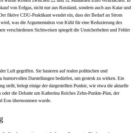
ies würde Kosten zwischen 22 und 32 Milliarden Euro verursachen. In
inkauf von Erdgas, nicht nur aus Russland, sondern auch aus Katar und
er fiktive CDU-Praktikant wendet ein, dass der Bedarf an Strom
n wird, was die Argumentation von Kühl für eine Reduzierung des
en verschiedenen Sichtweisen spiegelt die Unsicherheiten und Fehler
der Luft gegriffen. Sie basieren auf realen politischen und
zu humorvollen Darstellungen bedürfen, um grotesk zu wirken. Ein
tellt, belegt einige der dargestellten Punkte, wie etwa die aktuelle
s oder die Debatte um Katherina Reiches Zehn-Punkte-Plan, der
d Eon übernommen wurde.
g