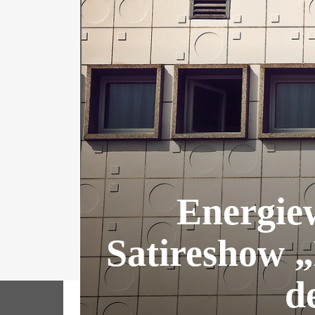
Energie
Satireshow „
d