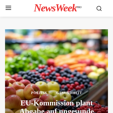
NewsWeek
PRO
POLITIK
GESUNDHEIT
EU-Kommission plant
Abgabe auf ungesunde