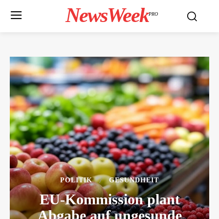
NewsWeek
PRO
POLITIK
GESUNDHEIT
EU-Kommission plant
Abgabe auf ungesunde