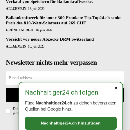
Verkauf von Speichern für Balkonkraftwerke.
ALLGEMEIN
18. juin 2026
Balkonkraftwerk für unter 300 Franken: Tip-Top24.ch senkt
Preis des 810-Watt-Solarsets auf 269 CHF
GRÜNE ENERGIE
16. juin 2026
Vorsicht vor neuer Abzocke DRM Switzerland
ALLGEMEIN
16. juin 2026
Newsletter nichts mehr verpassen
×
Nachhaltiger24.ch folgen
EINTRAGEN
Füge
Nachhaltiger24.ch
zu deinen bevorzugten
Die Richtlinien habe ich gelesen und akzeptiert. Abmeldung ist
Quellen bei Google hinzu.
jederzeit möglich.
Datenschutzerklärung
.
Nachhaltiger24.ch hinzufügen