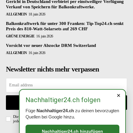
Gericht in Deutschland verbietet per einstweiliger Verfügung
Verkauf von Speichern für Balkonkraftwerke.
ALLGEMEIN
18. juin 2026
Balkonkraftwerk für unter 300 Franken: Tip-Top24.ch senkt
Preis des 810-Watt-Solarsets auf 269 CHF
GRÜNE ENERGIE
16. juin 2026
Vorsicht vor neuer Abzocke DRM Switzerland
ALLGEMEIN
16. juin 2026
Newsletter nichts mehr verpassen
×
Nachhaltiger24.ch folgen
EINTRAGEN
Füge
Nachhaltiger24.ch
zu deinen bevorzugten
Die Richtlinien habe ich gelesen und akzeptiert. Abmeldung ist
Quellen bei Google hinzu.
jederzeit möglich.
Datenschutzerklärung
.
Nachhaltiger24.ch hinzufügen