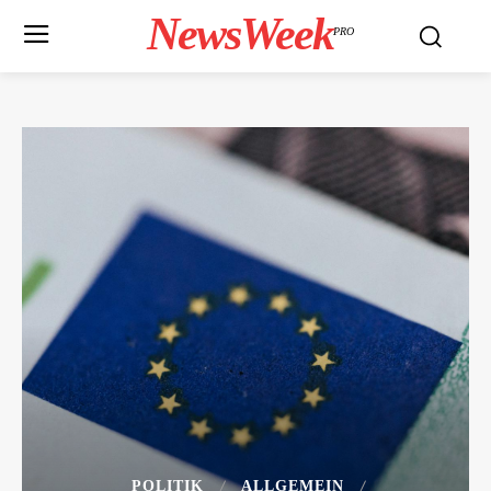
NewsWeek
PRO
POLITIK
ALLGEMEIN