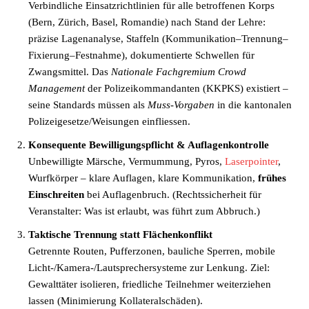
Verbindliche Einsatzrichtlinien für alle betroffenen Korps
(Bern, Zürich, Basel, Romandie) nach Stand der Lehre:
präzise Lagenanalyse, Staffeln (Kommunikation–Trennung–
Fixierung–Festnahme), dokumentierte Schwellen für
Zwangsmittel. Das
Nationale Fachgremium Crowd
Management
der Polizeikommandanten (KKPKS) existiert –
seine Standards müssen als
Muss-Vorgaben
in die kantonalen
Polizeigesetze/Weisungen einfliessen.
Konsequente Bewilligungspflicht & Auflagenkontrolle
Unbewilligte Märsche, Vermummung, Pyros,
Laserpointer
,
Wurfkörper – klare Auflagen, klare Kommunikation,
frühes
Einschreiten
bei Auflagenbruch. (Rechtssicherheit für
Veranstalter: Was ist erlaubt, was führt zum Abbruch.)
Taktische Trennung statt Flächenkonflikt
Getrennte Routen, Pufferzonen, bauliche Sperren, mobile
Licht-/Kamera-/Lautsprechersysteme zur Lenkung. Ziel:
Gewalttäter isolieren, friedliche Teilnehmer weiterziehen
lassen (Minimierung Kollateralschäden).