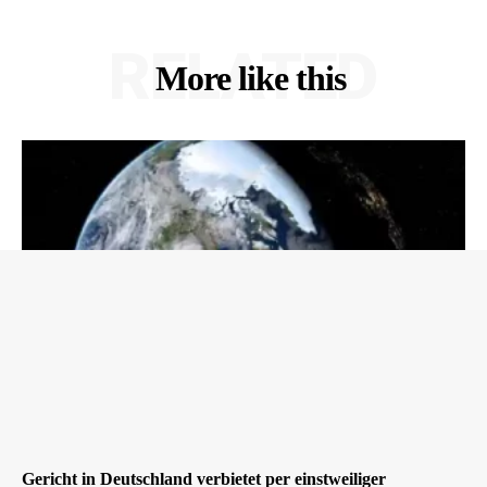
RELATED
More like this
Gericht in Deutschland verbietet per einstweiliger