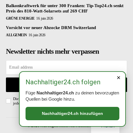
Balkonkraftwerk für unter 300 Franken: Tip-Top24.ch senkt
Preis des 810-Watt-Solarsets auf 269 CHF
GRÜNE ENERGIE
16. juin 2026
Vorsicht vor neuer Abzocke DRM Switzerland
ALLGEMEIN
16. juin 2026
Newsletter nichts mehr verpassen
×
Nachhaltiger24.ch folgen
EINTRAGEN
Füge
Nachhaltiger24.ch
zu deinen bevorzugten
Die Richtlinien habe ich gelesen und akzeptiert. Abmeldung ist
Quellen bei Google hinzu.
jederzeit möglich.
Datenschutzerklärung
.
Nachhaltiger24.ch hinzufügen
French
© 2021 . All Rights Reserved. Nachhaltiger24.ch