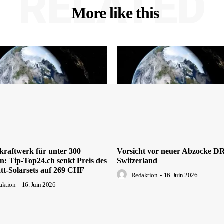
RELATED
More like this
kraftwerk für unter 300
Vorsicht vor neuer Abzocke 
: Tip-Top24.ch senkt Preis des
Switzerland
tt-Solarsets auf 269 CHF
Redaktion
-
16. Juin 2026
aktion
-
16. Juin 2026