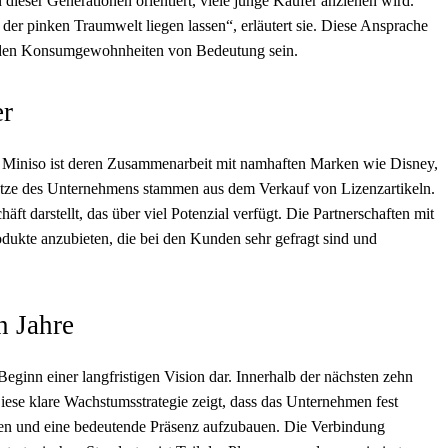
 dieser Generationen orientiert, viele junge Käufer anziehen wird.
der pinken Traumwelt liegen lassen“, erläutert sie. Diese Ansprache
rnden Konsumgewohnheiten von Bedeutung sein.
er
on Miniso ist deren Zusammenarbeit mit namhaften Marken wie Disney,
tze des Unternehmens stammen aus dem Verkauf von Lizenzartikeln.
äft darstellt, das über viel Potenzial verfügt. Die Partnerschaften mit
dukte anzubieten, die bei den Kunden sehr gefragt sind und
n Jahre
eginn einer langfristigen Vision dar. Innerhalb der nächsten zehn
Diese klare Wachstumsstrategie zeigt, dass das Unternehmen fest
eren und eine bedeutende Präsenz aufzubauen. Die Verbindung