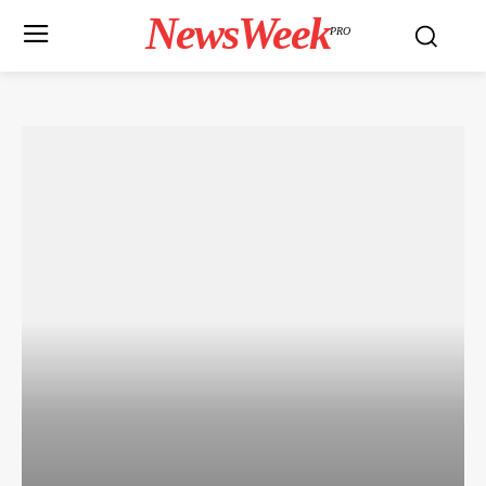
NewsWeek
PRO